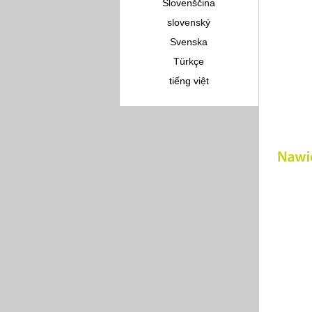
Slovenščina
slovenský
Svenska
Türkçe
tiếng việt