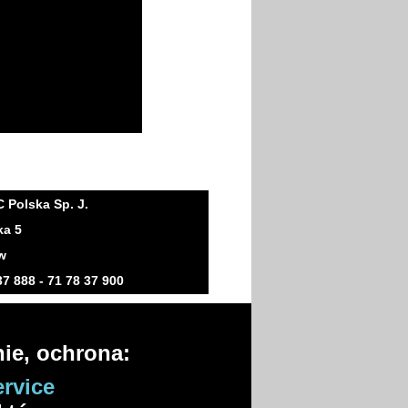
Polska Sp. J.
ka 5
w
 37 888 - 71 78 37 900
nie, ochrona:
rvice