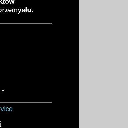
któw
 przemysłu.
-
vice
j