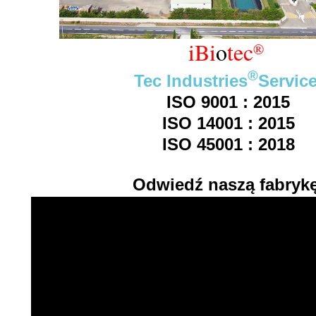
iBi
o
tec
®
®
Tec Industries
Servic
ISO 9001 : 2015
ISO 14001 : 2015
ISO 45001 : 2018
Odwiedź naszą
fabrykę