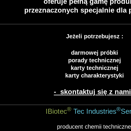
oferuje
pełną gamę produ
przeznaczonych specjaln
ie dla
Jeżeli potrzebujesz :
darmowej próbki
porady technicznej
karty technicznej
karty charakterystyki
- s
kontaktuj się z nami
®
®
IBiotec
Tec Industries
Ser
producent chemii techniczne