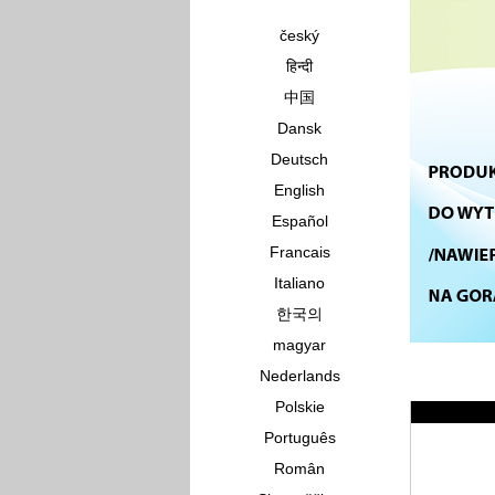
český
हिन्दी
中国
Dansk
Deutsch
English
Español
Francais
Italiano
한국의
magyar
Nederlands
Polskie
Português
Român