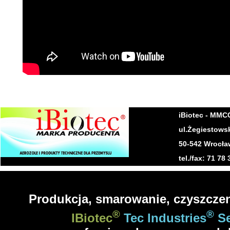
iBiotec -
MMCC 
ul.Żegiestows
50-542 Wrocła
tel./fax: 71 78
Produkcja, s
marowanie, czyszc
ze
®
®
IBiotec
Tec Industries
Se